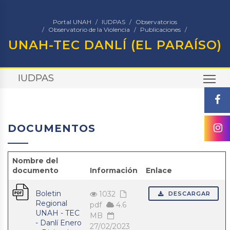
Portal UNAH
IUDPAS
Observatorios
Observatorio de la Violencia
Publicaciones
UNAH-TEC DANLÍ (EL PARAÍSO)
IUDPAS
TO
DOCUMENTOS
Nombre del
documento
Información
Enlace
Boletin
1032
DESCARGAR
Regional
pdf
4.6
UNAH - TEC
MB
- Danlí Enero
27/02/2023