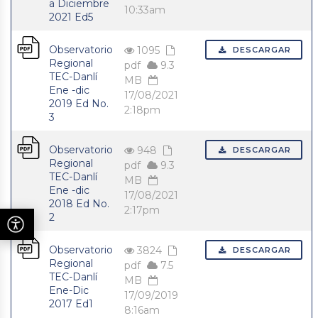
a Diciembre
10:33am
2021 Ed5
Observatorio
1095
DESCARGAR
Regional
pdf
9.3
TEC-Danlí
MB
Ene -dic
17/08/2021
2019 Ed No.
2:18pm
3
Observatorio
948
DESCARGAR
Regional
pdf
9.3
TEC-Danlí
MB
Ene -dic
17/08/2021
2018 Ed No.
2:17pm
2
Observatorio
3824
DESCARGAR
Regional
pdf
7.5
TEC-Danlí
MB
Ene-Dic
17/09/2019
2017 Ed1
8:16am