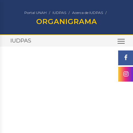
Portal UNAH
IUDPAS
Acerca de IUDPAS
ORGANIGRAMA
IUDPAS
TO